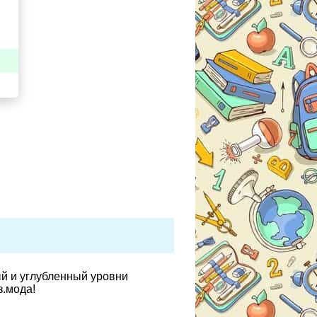
ый и углубленный уровни
з.мода!