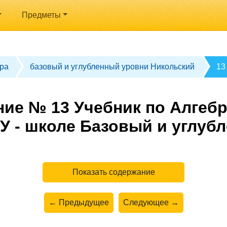
Предметы
ра
базовый и углубленный уровни Никольский
13
ие № 13 Учебник по Алгебр
У - школе Базовый и углуб
Показать содержание
← Предыдущее
Следующее →