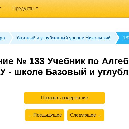
Предметы
ра
базовый и углубленный уровни Никольский
13
ие № 133 Учебник по Алгеб
У - школе Базовый и углуб
Показать содержание
← Предыдущее
Следующее →