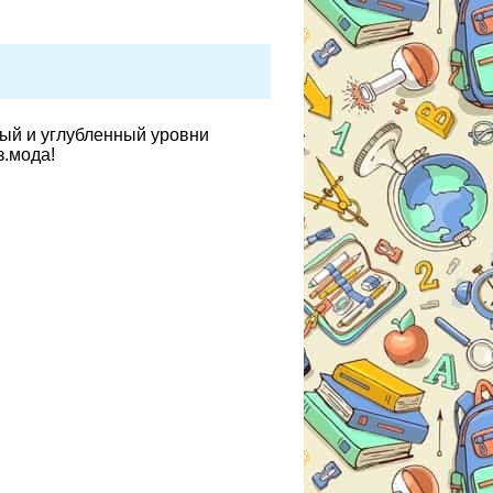
вый и углубленный уровни
з.мода!