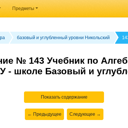
Предметы
ра
базовый и углубленный уровни Никольский
14
ие № 143 Учебник по Алгеб
У - школе Базовый и углуб
Показать содержание
← Предыдущее
Следующее →