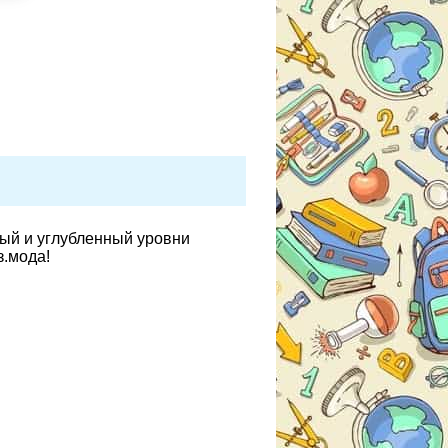
вый и углубленный уровни
з.мода!