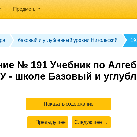
Предметы
ра
базовый и углубленный уровни Никольский
19
ие № 191 Учебник по Алгеб
У - школе Базовый и углуб
Показать содержание
← Предыдущее
Следующее →