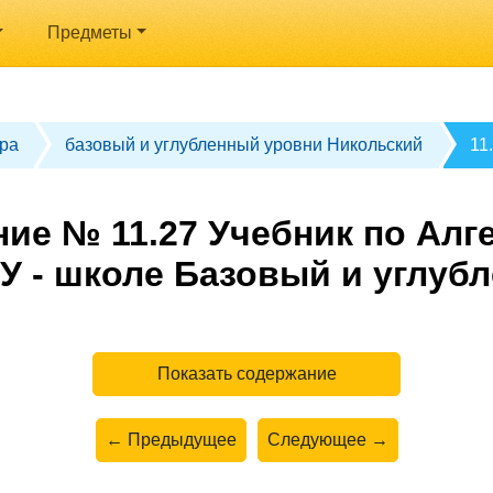
Предметы
ра
базовый и углубленный уровни Никольский
11
ие № 11.27 Учебник по Алге
У - школе Базовый и углуб
Показать содержание
← Предыдущее
Следующее →