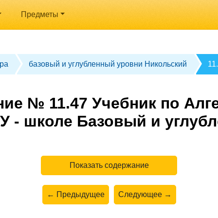
Предметы
ра
базовый и углубленный уровни Никольский
11
ие № 11.47 Учебник по Алге
У - школе Базовый и углуб
Показать содержание
← Предыдущее
Следующее →