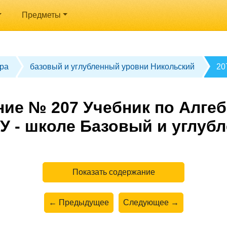
Предметы
ра
базовый и углубленный уровни Никольский
20
ие № 207 Учебник по Алгеб
У - школе Базовый и углуб
Показать содержание
← Предыдущее
Следующее →