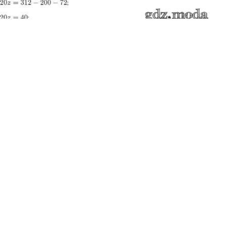
Показать содержание
← Предыдущее
Следующее →
Все ГДЗ по
Алгебре 10 класс МГУ - школе
ГДЗ решение к заданию № 232 Алгебра и начала