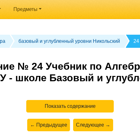
Предметы
ра
базовый и углубленный уровни Никольский
24
ие № 24 Учебник по Алгебр
У - школе Базовый и углуб
Показать содержание
← Предыдущее
Следующее →