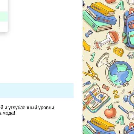
ый и углубленный уровни
з.мода!