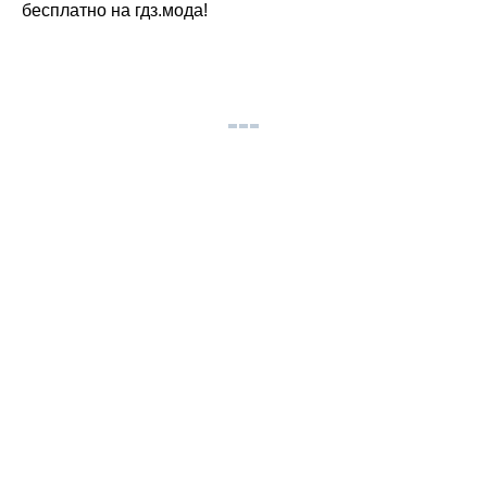
бесплатно на гдз.мода!
© gdz.moda 2026
gdzmoda@yandex.ru