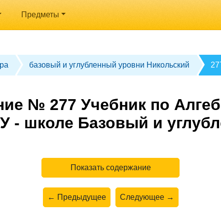
Предметы
ра
базовый и углубленный уровни Никольский
27
ие № 277 Учебник по Алгеб
У - школе Базовый и углуб
Показать содержание
← Предыдущее
Следующее →