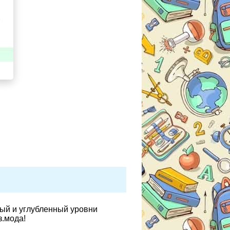
вый и углубленный уровни
з.мода!