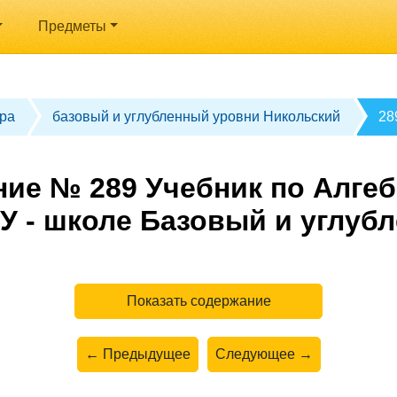
Предметы
ра
базовый и углубленный уровни Никольский
28
ие № 289 Учебник по Алгеб
У - школе Базовый и углуб
Показать содержание
← Предыдущее
Следующее →