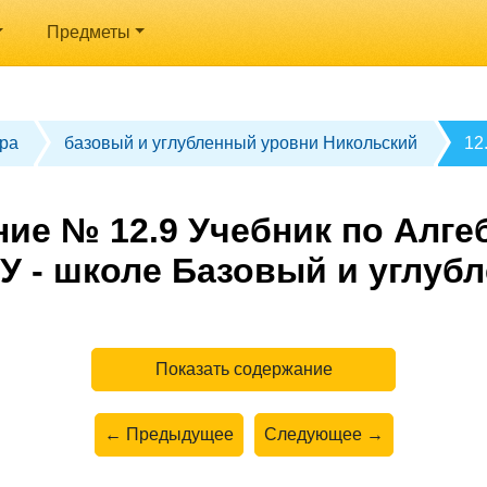
Предметы
ра
базовый и углубленный уровни Никольский
12
ие № 12.9 Учебник по Алгеб
У - школе Базовый и углуб
Показать содержание
← Предыдущее
Следующее →