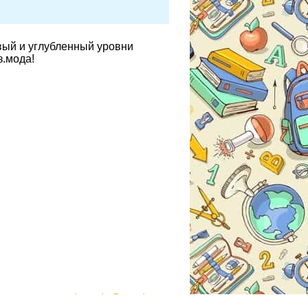
вый и углубленный уровни
з.мода!
gdzmoda@yandex.ru