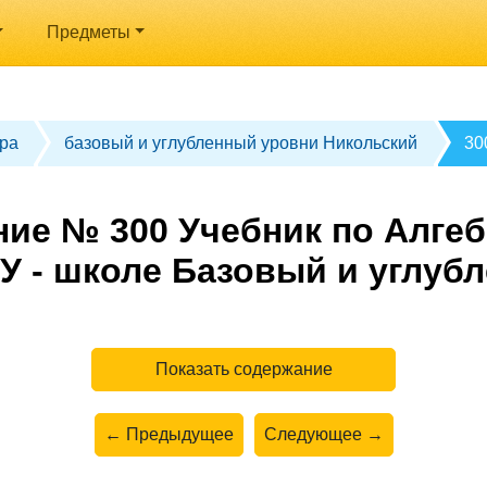
Предметы
ра
базовый и углубленный уровни Никольский
30
ие № 300 Учебник по Алгеб
У - школе Базовый и углуб
Показать содержание
← Предыдущее
Следующее →