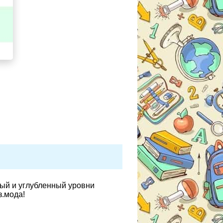
вый и углубленный уровни
з.мода!