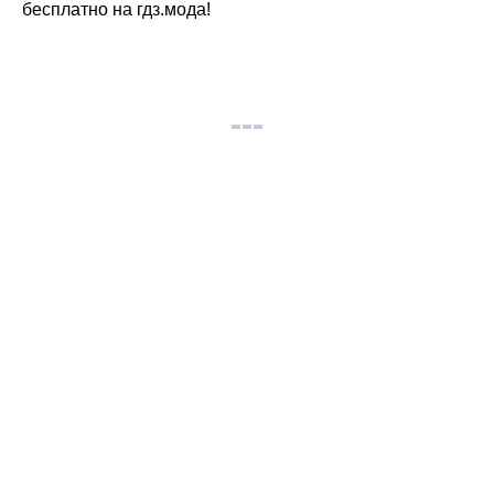
бесплатно на гдз.мода!
© gdz.moda 2026
gdzmoda@yandex.ru