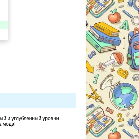
вый и углубленный уровни
з.мода!