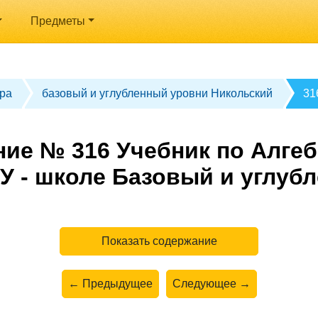
Предметы
ра
базовый и углубленный уровни Никольский
31
ие № 316 Учебник по Алгеб
У - школе Базовый и углуб
Показать содержание
← Предыдущее
Следующее →