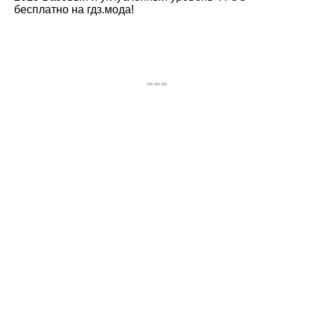
бесплатно на гдз.мода!
© gdz.moda 2026
gdzmoda@yandex.ru