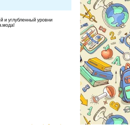
ый и углубленный уровни
з.мода!
gdzmoda@yandex.ru