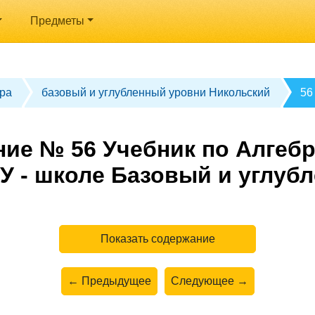
Предметы
ра
базовый и углубленный уровни Никольский
56
ие № 56 Учебник по Алгебр
У - школе Базовый и углуб
Показать содержание
← Предыдущее
Следующее →