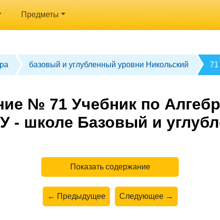
Предметы
ра
базовый и углубленный уровни Никольский
71
ие № 71 Учебник по Алгебр
У - школе Базовый и углуб
Показать содержание
← Предыдущее
Следующее →