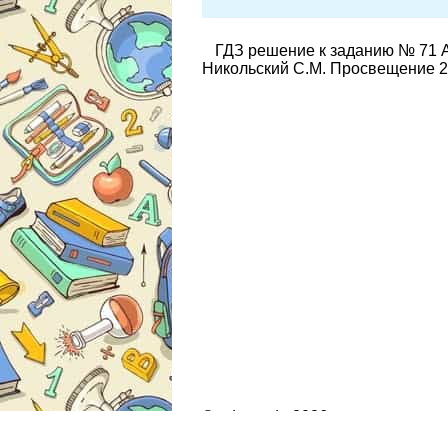
ГДЗ решение к заданию № 71 А
Никольский С.М. Просвещение 2
© gdz.moda 2026