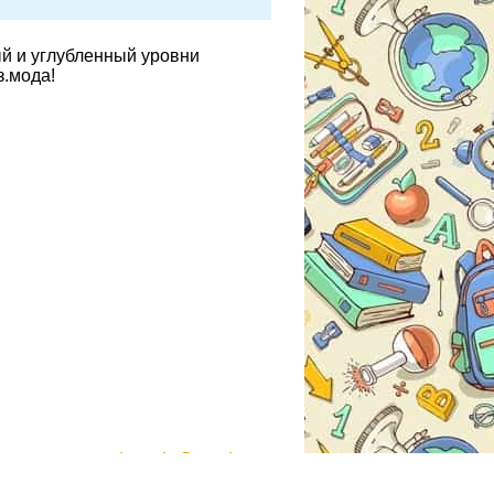
ый и углубленный уровни
з.мода!
gdzmoda@yandex.ru