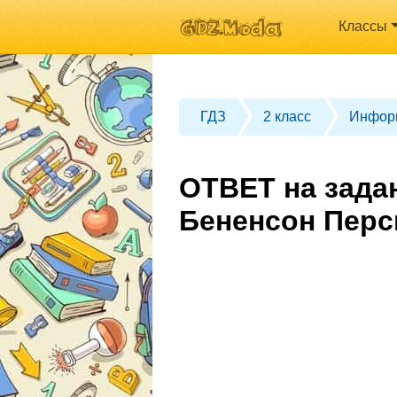
Классы
ГДЗ
2 класс
Инфор
ОТВЕТ на зада
Бененсон Перс