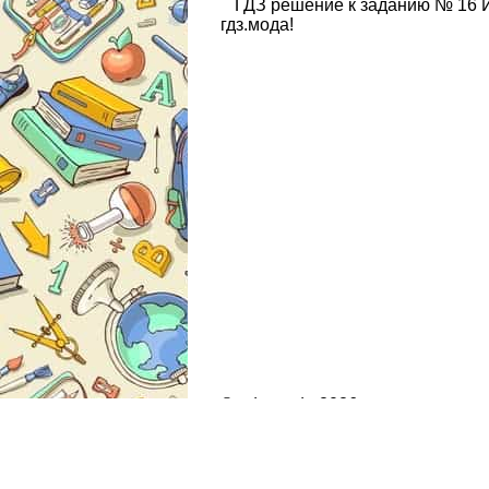
ГДЗ решение к заданию № 16 И
гдз.мода!
© gdz.moda 2026