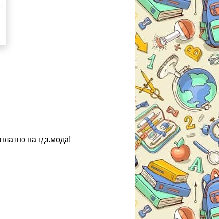
платно на гдз.мода!