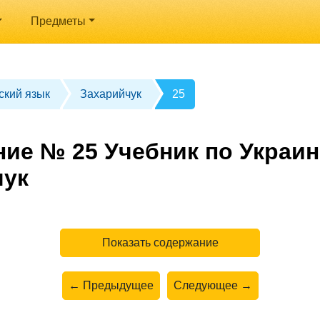
Предметы
ский язык
Захарийчук
25
ние № 25 Учебник по Украин
чук
Показать содержание
← Предыдущее
Следующее →