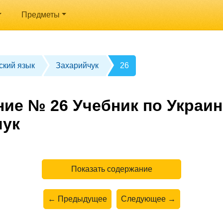
Предметы
ский язык
Захарийчук
26
ние № 26 Учебник по Украин
чук
Показать содержание
← Предыдущее
Следующее →