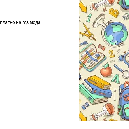
платно на гдз.мода!
gdzmoda@yandex.ru