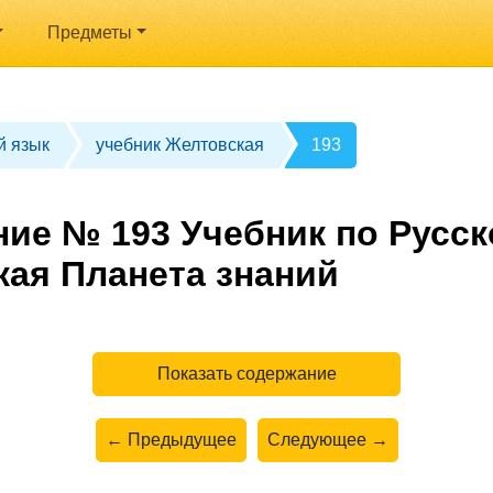
Предметы
й язык
учебник Желтовская
193
ние № 193 Учебник по Русск
кая Планета знаний
Показать содержание
← Предыдущее
Следующее →