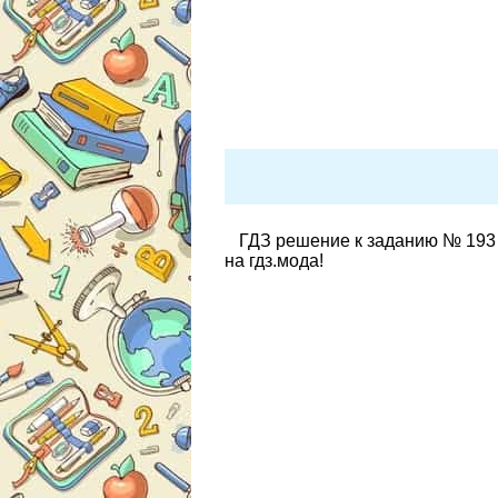
ГДЗ решение к заданию № 193 
на гдз.мода!