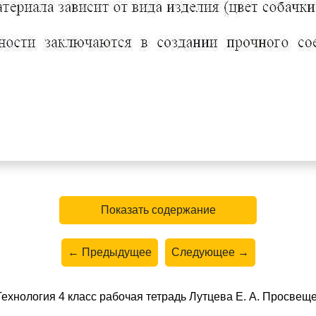
Показать содержание
← Предыдущее
Следующее →
ехнология 4 класс рабочая тетрадь Лутцева Е. А. Просвещ