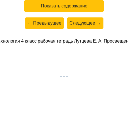
Показать содержание
← Предыдущее
Следующее →
хнология 4 класс рабочая тетрадь Лутцева Е. А. Просвеще