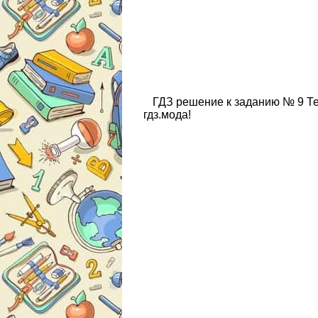
ГДЗ решение к заданию № 9 Те
гдз.мода!