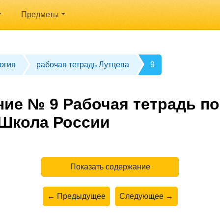
Предметы
огия
рабочая тетрадь Лутцева
9
ние № 9 Рабочая тетрадь по
 Школа России
Показать содержание
← Предыдущее
Следующее →