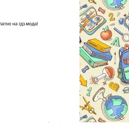
атно на гдз.мода!
gdzmoda@yandex.ru