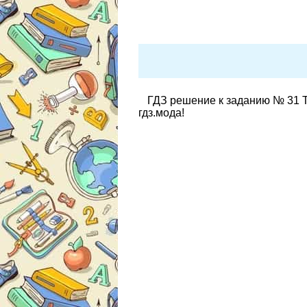
ГДЗ решение к заданию № 31 Т
гдз.мода!