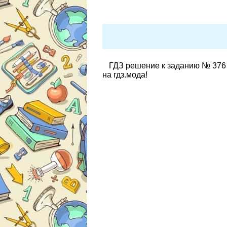
ГДЗ решение к заданию № 376 
на гдз.мода!