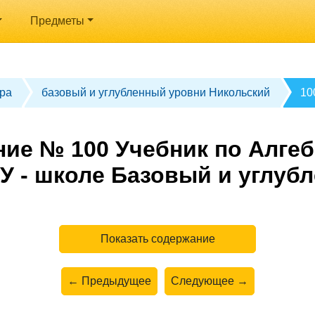
Предметы
ра
базовый и углубленный уровни Никольский
10
ие № 100 Учебник по Алгеб
У - школе Базовый и углуб
Показать содержание
← Предыдущее
Следующее →