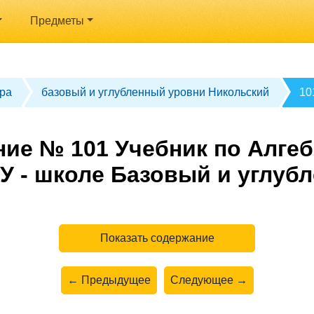
Предметы
ра
базовый и углубленный уровни Никольский
10
ие № 101 Учебник по Алгеб
У - школе Базовый и углуб
Показать содержание
← Предыдущее
Следующее →