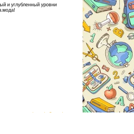
вый и углубленный уровни
з.мода!
gdzmoda@yandex.ru