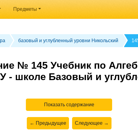
Предметы
ра
базовый и углубленный уровни Никольский
14
ие № 145 Учебник по Алгеб
У - школе Базовый и углуб
Показать содержание
← Предыдущее
Следующее →