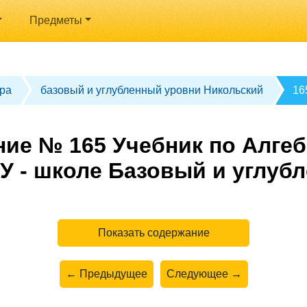
Предметы
ра
базовый и углубленный уровни Никольский
16
ие № 165 Учебник по Алгеб
У - школе Базовый и углуб
Показать содержание
← Предыдущее
Следующее →