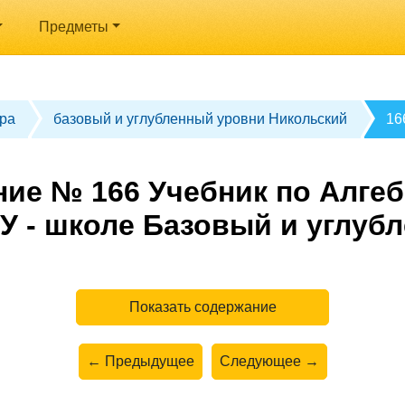
Предметы
ра
базовый и углубленный уровни Никольский
16
ие № 166 Учебник по Алгеб
У - школе Базовый и углуб
Показать содержание
← Предыдущее
Следующее →