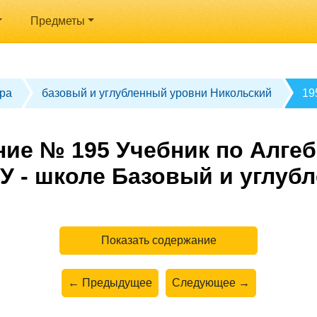
Предметы
ра
базовый и углубленный уровни Никольский
19
ие № 195 Учебник по Алгеб
У - школе Базовый и углуб
Показать содержание
← Предыдущее
Следующее →