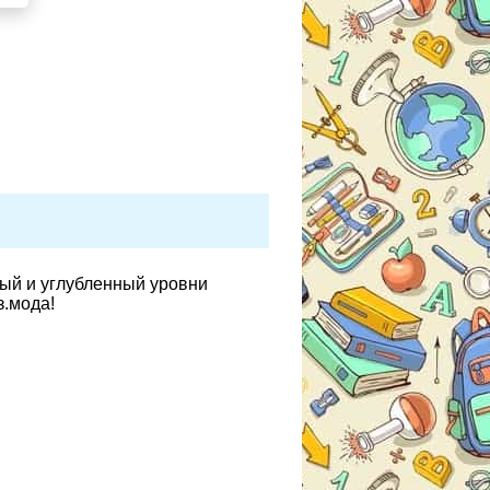
вый и углубленный уровни
з.мода!