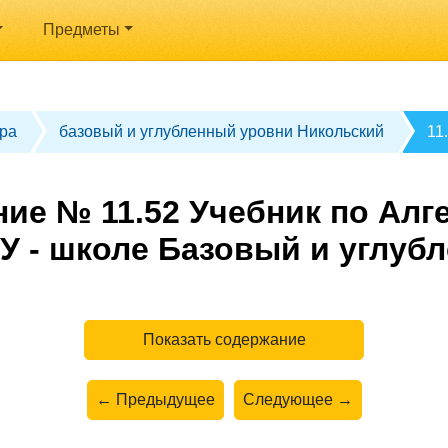
Предметы
ра
базовый и углубленный уровни Никольский
11
ие № 11.52 Учебник по Алге
У - школе Базовый и углуб
Показать содержание
← Предыдущее
Следующее →