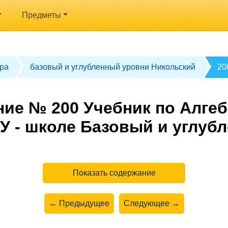
Предметы
ра
базовый и углубленный уровни Никольский
20
ие № 200 Учебник по Алгеб
У - школе Базовый и углуб
Показать содержание
← Предыдущее
Следующее →