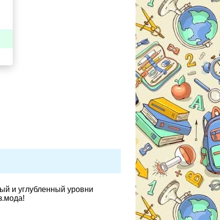
вый и углубленный уровни
з.мода!