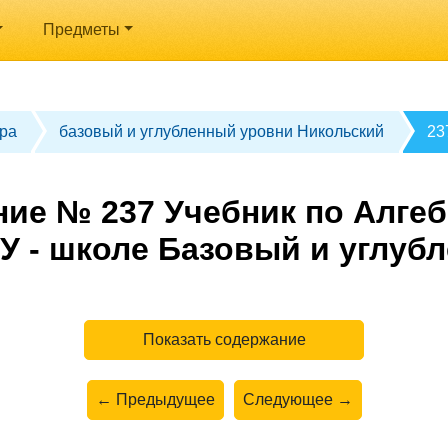
Предметы
ра
базовый и углубленный уровни Никольский
23
ие № 237 Учебник по Алгеб
У - школе Базовый и углуб
Показать содержание
← Предыдущее
Следующее →