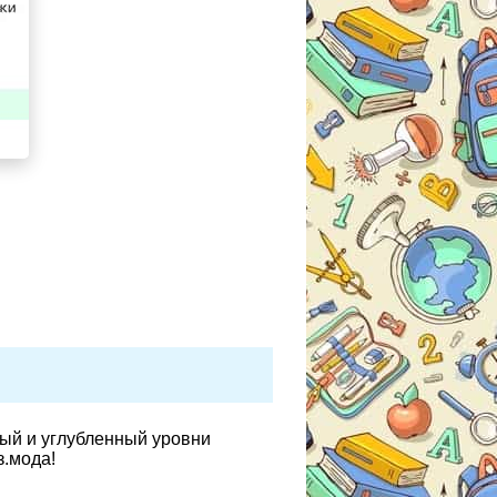
вый и углубленный уровни
з.мода!