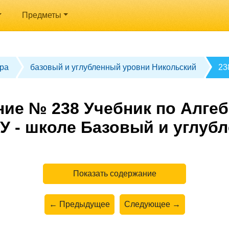
Предметы
ра
базовый и углубленный уровни Никольский
23
ие № 238 Учебник по Алгеб
У - школе Базовый и углуб
Показать содержание
← Предыдущее
Следующее →