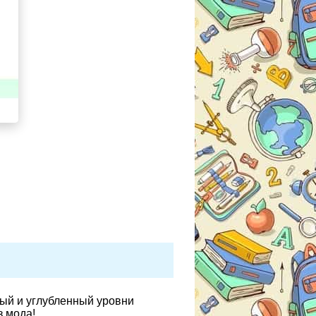
вый и углубленный уровни
з.мода!