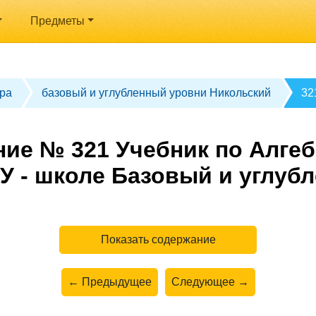
Предметы
ра
базовый и углубленный уровни Никольский
32
ие № 321 Учебник по Алгеб
У - школе Базовый и углуб
Показать содержание
← Предыдущее
Следующее →