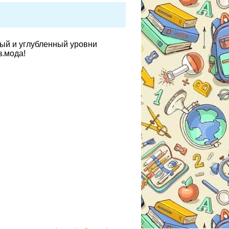
вый и углубленный уровни
з.мода!