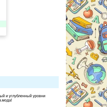
вый и углубленный уровни
з.мода!