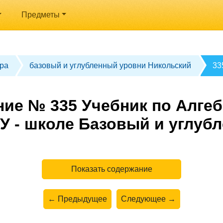
Предметы
ра
базовый и углубленный уровни Никольский
33
ие № 335 Учебник по Алгеб
У - школе Базовый и углуб
Показать содержание
← Предыдущее
Следующее →