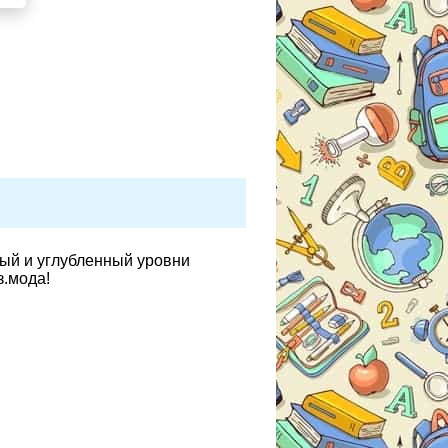
вый и углубленный уровни
з.мода!