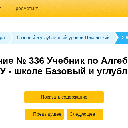
Предметы
ра
базовый и углубленный уровни Никольский
33
ие № 336 Учебник по Алгеб
У - школе Базовый и углуб
Показать содержание
← Предыдущее
Следующее →