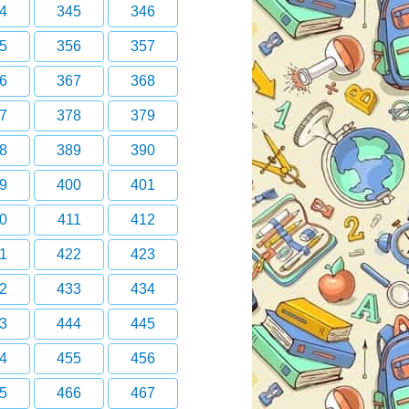
4
345
346
5
356
357
6
367
368
7
378
379
8
389
390
9
400
401
0
411
412
1
422
423
2
433
434
3
444
445
4
455
456
5
466
467