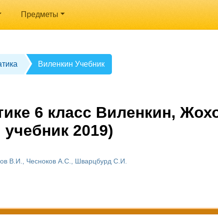
Предметы
тика
Виленкин Учебник
ике 6 класс Виленкин, Жохо
 учебник 2019)
ов В.И., Чесноков А.С., Шварцбурд С.И.