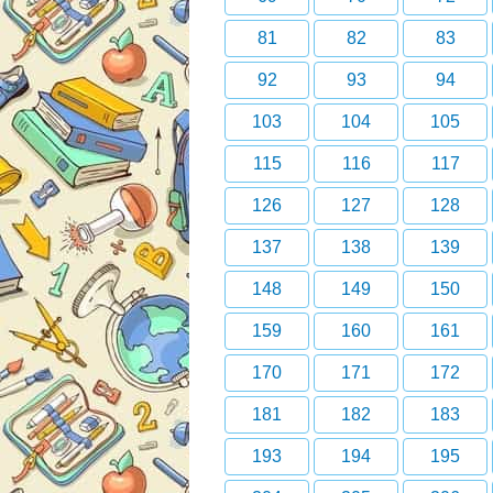
81
82
83
92
93
94
103
104
105
115
116
117
126
127
128
137
138
139
148
149
150
159
160
161
170
171
172
181
182
183
193
194
195