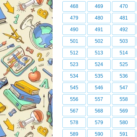
468
469
470
479
480
481
490
491
492
501
502
503
512
513
514
523
524
525
534
535
536
545
546
547
556
557
558
567
568
569
578
579
580
589
590
591