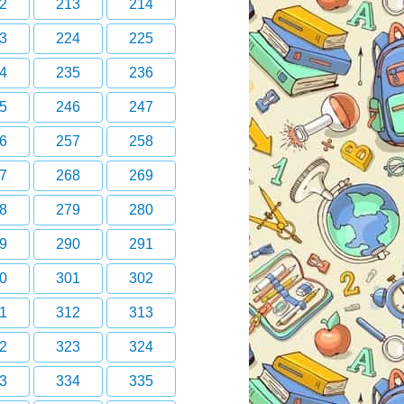
2
213
214
3
224
225
4
235
236
5
246
247
6
257
258
7
268
269
8
279
280
9
290
291
0
301
302
1
312
313
2
323
324
3
334
335