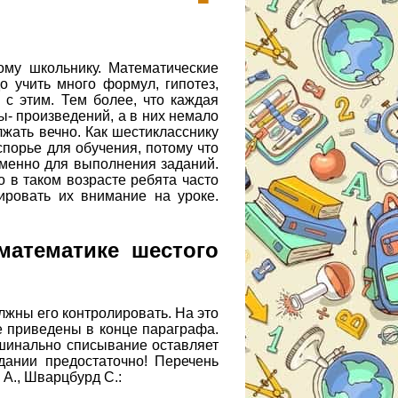
ому школьнику. Математические
 учить много формул, гипотез,
 с этим. Тем более, что каждая
ы- произведений, а в них немало
лжать вечно. Как шестикласснику
спорье для обучения, потому что
именно для выполнения заданий.
о в таком возрасте ребята часто
ировать их внимание на уроке.
математике шестого
лжны его контролировать. На это
ые приведены в конце параграфа.
машинально списывание оставляет
дании предостаточно! Перечень
 А., Шварцбурд С.: