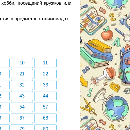
 хобби, посещений кружков или
астия в предметных олимпиадах.
10
11
0
21
22
1
32
33
2
43
44
3
54
57
6
67
68
8
79
80