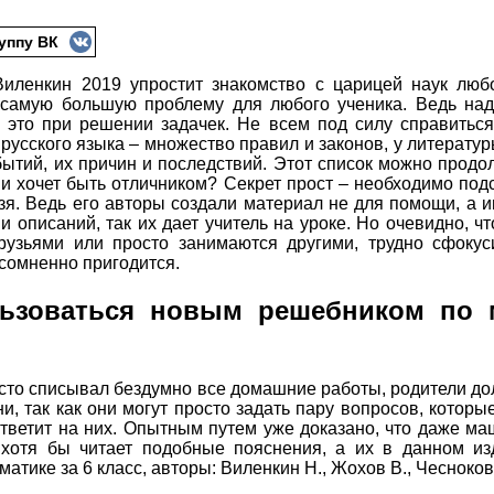
уппу ВК
Виленкин 2019 упростит знакомство с царицей наук люб
самую большую проблему для любого ученика. Ведь надо
 это при решении задачек. Не всем под силу справиться
 русского языка – множество правил и законов, у литератур
обытий, их причин и последствий. Этот список можно продо
 и хочет быть отличником? Секрет прост – необходимо под
зя. Ведь его авторы создали материал не для помощи, а 
 описаний, так их дает учитель на уроке. Но очевидно, чт
рузьями или просто занимаются другими, трудно сфокус
сомненно пригодится.
ьзоваться новым решебником по 
осто списывал бездумно все домашние работы, родители до
ни, так как они могут просто задать пару вопросов, котор
а ответит на них. Опытным путем уже доказано, что даже 
к хотя бы читает подобные пояснения, а их в данном из
атике за 6 класс, авторы: Виленкин Н., Жохов В., Чесноков