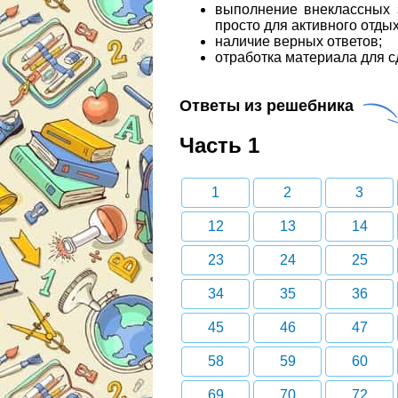
выполнение внеклассных з
просто для активного отдых
наличие верных ответов;
отработка материала для с
Ответы из решебника
Часть 1
1
2
3
12
13
14
23
24
25
34
35
36
45
46
47
58
59
60
69
70
72