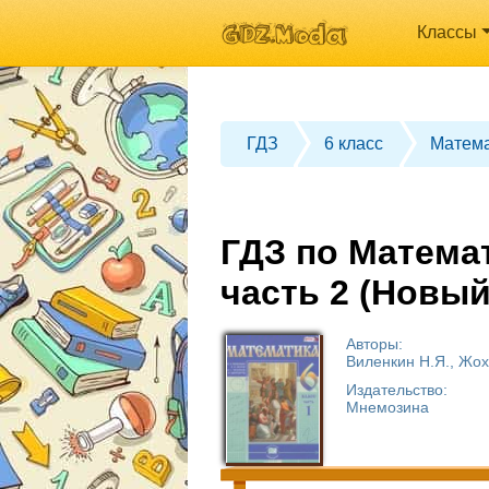
Классы
ГДЗ
6 класс
Матема
ГДЗ по Математ
часть 2 (Новый
Авторы:
Виленкин Н.Я., Жох
Издательство:
Мнемозина