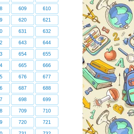
8
609
610
9
620
621
0
631
632
2
643
644
3
654
655
4
665
666
5
676
677
6
687
688
7
698
699
8
709
710
9
720
721
0
731
732