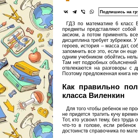
Подпишись на гр
ГДЗ по математике 6 класс 
предметы представляют собой 
аксиом, а потом применять все
дисциплина требует зубрежки. У
героев, история – масса дат, с
запомнить все это, если он еще
одним учебником обойтись нель
Там нет подробных объяснений и
отвлекаются на разговоры с д
Поэтому предложенная книга не
Как правильно пол
класса Виленкин
Для того чтобы ребенок не пр
не придется тратить кучу време
Тот, кто усвоил тему, без труд
что-то в голове, если ребено
достоинств справочника по матем