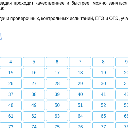
адач проходит качественнее и быстрее, можно заняться
а;
дачи проверочных, контрольных испытаний, ЕГЭ и ОГЭ, уч
4
5
6
7
8
9
15
16
17
18
19
2
26
27
28
29
30
3
37
38
39
40
41
4
48
49
50
51
52
5
61
62
63
64
65
6
73
74
75
76
77
7