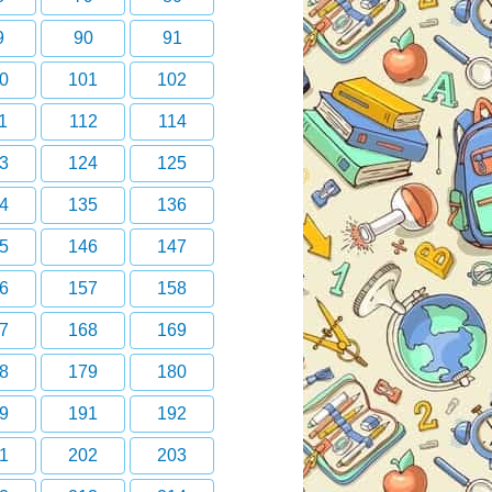
9
90
91
0
101
102
1
112
114
3
124
125
4
135
136
5
146
147
6
157
158
7
168
169
8
179
180
9
191
192
1
202
203