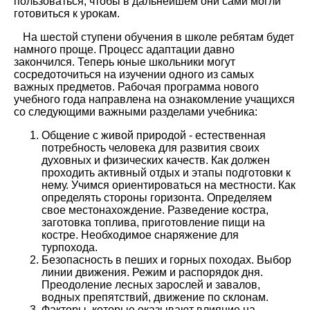
пользоваться, чтобы в дальнейшем они сами могли
готовиться к урокам.
На шестой ступени обучения в школе ребятам будет
намного проще. Процесс адаптации давно
закончился. Теперь юные школьники могут
сосредоточиться на изучении одного из самых
важных предметов. Рабочая программа нового
учебного года направлена на ознакомление учащихся
со следующими важными разделами учебника:
Общение с живой природой - естественная
потребность человека для развития своих
духовных и физических качеств. Как должен
проходить активный отдых и этапы подготовки к
нему. Учимся ориентироваться на местности. Как
определять стороны горизонта. Определяем
свое местонахождение. Разведение костра,
заготовка топлива, приготовление пищи на
костре. Необходимое снаряжение для
турпохода.
Безопасность в пеших и горных походах. Выбор
линии движения. Режим и распорядок дня.
Преодоление лесных зарослей и завалов,
водных препятствий, движение по склонам.
Факторы, которые оказывают влияние на